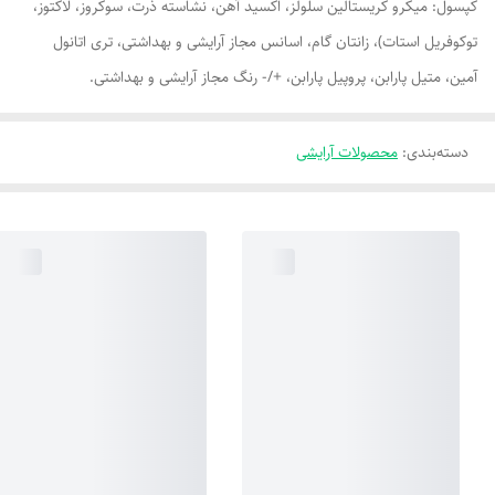
کپسول: میکرو کریستالین سلولز، اکسید آهن، نشاسته ذرت، سوکروز، لاکتوز،
توکوفریل استات)، زانتان گام، اسانس مجاز آرایشی و بهداشتی، تری اتانول
آمین، متیل پارابن، پروپیل پارابن، +/- رنگ مجاز آرایشی و بهداشتی.
دسته‌بندی
:
محصولات آرایشی