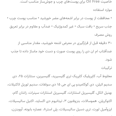
خاصیت Oil Free برای پوست‌های چرب و جوش‌ساز مناسب است.
موارد استفاده
• محافظت از پوست در برابر اشعه‌های مضر خورشید • مناسب پوست چرب •
جذب سریع • بافت سبک • غیر کمدوژنیک • ضدآب و مقاوم در برابر تعریق
روش مصرف
30 دقیقه قبل از قرارگیری در معرض اشعه خورشید، مقدار مناسبی از
ضدآفتاب ام ان دی را روی پوست صورت و دست خود ماساژ داده تا جذب
شود.
ترکیبات
مخلوط آب، کاپریلیک کاپریک تری گلیسیرید، گلیسیرین، ستئارات 25، دی
سدیم اتیلن، دی کوکامیدو پی ای جی 15 دی سولفات، سدیم لوریل لاکتیلات،
بهنیل الکل، گلیسیریل استئارات، گلیسیریل استئارات سیترات، زانتان گام،
اکتوکریلن، هموسالات، بنزوفنون 3، تیتانیوم دی اکساید، اکتیل سالیسیلات،
ایزوآمیل لورت، تری دسیل سالیسیلات، پلی استر8، عصاره بابونه، آووبنزن،