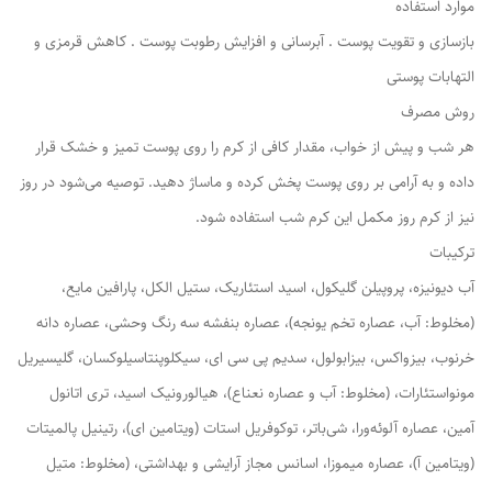
موارد استفاده
بازسازی و تقویت پوست . آبرسانی و افزایش رطوبت پوست . کاهش قرمزی و
التهابات پوستی
روش مصرف
هر شب و پیش از خواب، مقدار کافی از کرم را روی پوست تمیز و خشک قرار
داده و به آرامی بر روی پوست پخش کرده و ماساژ دهید. توصیه می‌شود در روز
نیز از کرم روز مکمل این کرم شب استفاده شود.
ترکیبات
آب دیونیزه، پروپیلن گلیکول، اسید استئاریک، ستیل الکل، پارافین مایع،
(مخلوط: آب، عصاره تخم یونجه)، عصاره بنفشه سه رنگ وحشی، عصاره دانه
خرنوب، بیزواکس، بیزابولول، سدیم پی سی ای، سیکلوپنتاسیلوکسان، گلیسیریل
مونواستئارات، (مخلوط: آب و عصاره نعناع)، هیالورونیک اسید، تری اتانول
آمین، عصاره آلوئه‌ورا، شی‌باتر، توکوفریل استات (ویتامین ای)، رتینیل پالمیتات
(ویتامین آ)، عصاره میموزا، اسانس مجاز آرایشی و بهداشتی، (مخلوط: متیل