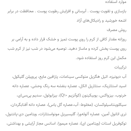
موارد استفاده
بازسازی و تقویت پوست . آبرسانی و افزایش رطوبت پوست . محافظت در برابر
اشعه خورشید و رادیکال‌های آزاد
روش مصرف
روزانه مقدار کافی از کرم را روی پوست تمیز و خشک قرار داده و به آرامی بر
روی پوست پخش کرده و ماساژ دهید. توصیه می‌شود در شب نیز از کرم شب
مکمل این کرم روز استفاده شود.
ترکیبات
آب دیونیزه، اتیل هگزیل متوکسی سینامات، پارافین مایع، پروپیلن گلیکول،
اسید استئاریک، ستئاریل الکل، عصاره بنفشه سه رنگ وحشی، عصاره دانه
خرنوب، بیزواکس، یوبیکینون (کوآنزیم Q10)، بیزابولول، سدیم پی‌سی‌ای،
سیکلوپنتاسیلوکسان، (مخلوط: آب،عصاره گل یاس)، عصاره دانه آفتابگردان،
تری اتانول آمین، عصاره آلوئه‌ورا، گلیسیریل مونواستئارات، ویتامین دی-پانتنول،
توکوفریل استات (ویتامین ای)، عصاره میموزا، اسانس مجاز آرایشی و بهداشتی،