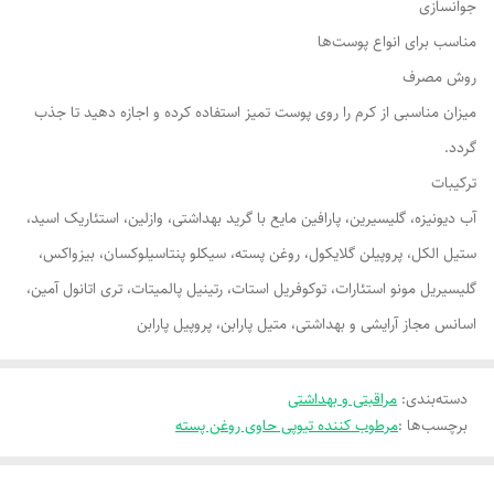
جوانسازی
مناسب برای انواع پوست‌ها
روش مصرف
میزان مناسبی از کرم را روی پوست تمیز استفاده کرده و اجازه دهید تا جذب
گردد.
ترکیبات
آب دیونیزه، گلیسیرین، پارافین مایع با گرید بهداشتی، وازلین، استئاریک اسید،
ستیل الکل، پروپیلن گلایکول، روغن پسته، سیکلو پنتاسیلوکسان، بیزواکس،
گلیسیریل مونو استئارات، توکوفریل استات، رتینیل پالمیتات، تری اتانول آمین،
اسانس مجاز آرایشی و بهداشتی، متیل پارابن، پروپیل پارابن
دسته‌بندی
:
مراقبتی و بهداشتی
برچسب‌ها :
مرطوب کننده تیوپی حاوی روغن پسته