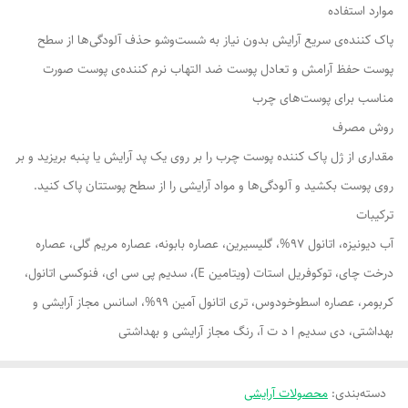
موارد استفاده
پاک کننده‌ی سریع آرایش بدون نیاز به شست‌وشو حذف آلودگی‌ها از سطح
پوست حفظ آرامش و تعادل پوست ضد التهاب نرم کننده‌ی پوست صورت
مناسب برای پوست‌های چرب
روش مصرف
مقداری از ژل پاک کننده پوست چرب را بر روی یک پد آرایش یا پنبه بریزید و بر
روی پوست بکشید و آلودگی‌ها و مواد آرایشی را از سطح پوستتان پاک کنید.
ترکیبات
آب دیونیزه، اتانول 97%، گلیسیرین، عصاره بابونه، عصاره مریم گلی، عصاره
درخت چای، توکوفریل استات (ویتامین E)، سدیم پی سی ای، فنوکسی اتانول،
کربومر، عصاره اسطوخودوس، تری اتانول آمین 99%، اسانس مجاز آرایشی و
بهداشتی، دی سدیم ا د ت آ، رنگ مجاز آرایشی و بهداشتی
دسته‌بندی
:
محصولات آرایشی