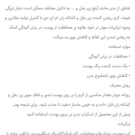
نقاطی از بدن مانند آرنج زیر بغل و ... به دلایل مختلف ممکن است دچار تیرگی
شوند. کرم روشن کننده زیر بغل و کشاله ران ام ان دی با کنترل تولید ملانین و
وجود ترکیبات موثر در خود علاوه بر محافظت از پوست در برابر آلودگی کمک
به روشن شدن این نقاط و کاهش بوی بد میکند.
موارد استفاده
• محافظت در برابر آلودگی
• یک دست کننده رنگ پوست
• کاهش بوی نامطبوع بدن
روش مصرف
روزانه دوبار مقدار مناسبی از کرم را بر روی پوست تمیز و فاقد موی زیر بغل و
کشاله ران قرار داده و به خوبی ماساژ دهید تا جذب شود. برای نتیجه بهتر
پیش از این محصول از اسکراب بدن بر بروی پوست استفاده کنید
ترکیبات
آب دیونیزه، ستئاریلایزونونانوات، کاپریلیک/کاپریک تریگلیسرید، پارافین مایع با