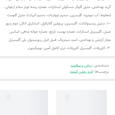
گرید بهداشتی، متیل گلوکز سسکوئی استئارات، عصاره ریشه اویار سلام ارغوانی،
(مخلوط: آب دیونیزه، گلیسرین، سدیم لوولینات، سدیم آنیزات)، متیل گلوسث
-10، ستیل ریسینولئانت، گلیسرین، پروپلین گلایکول، استئاریل الکل، موم زنبور
عسل، گلیسریل استئارات، عصاره پوست نارنج، عصاره جوانه شاهی، اسانس
مجاز آرایشی و بهداشتی، اسید سیتریک، فنیل اتیل رزورسینول، پلی گلیسریل
-3، کاپریلات، گلیسریل کاپریلات، تری اتانول آمین، یوبیکینون.
دسته‌بندی
:
زیبایی و سلامت
برچسب‌ها :
کرم روشن کننده