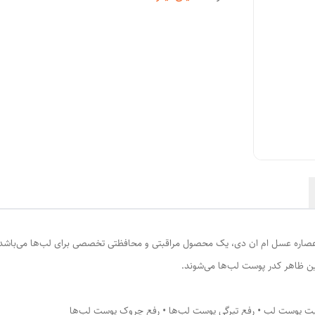
 ساخت:56/25525 - بالم لب حاوی عصاره عسل ام ان دی، یک محصول مراقبتی و محافظتی تخصصی برای لب
ن ظاهر کدر پوست لب‌ها می‌شوند.
یت پوست لب • رفع تیرگی پوست لب‌ها • رفع چروک پوست لب‌ها