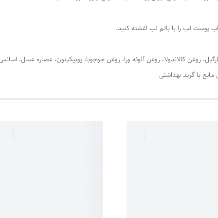
اب پوست لب را با بالم لب آغشته کنید.
نارگیل، روغن کالاندولا، روغن آلوئه ورا، روغن جوجوبا، یوبیکینون، عصاره عسل، اسا