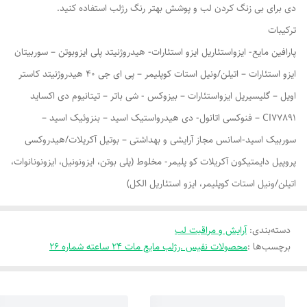
دی برای بی زنگ کردن لب و پوشش بهتر رنگ رژلب استفاده کنید.
ترکیبات
پارافین مایع- ایزواستئاریل ایزو استئارات- هیدروژنیتد پلی ایزوبوتن – سوربیتان
ایزو استئارات – اتیلن/ونیل استات کوپلیمر – پی ای جی 40 هیدروژنیتد کاستر
اویل – گلیسیریل ایزواستئارات – بیزوکس - شی باتر – تیتانیوم دی اکساید
CI77891 – فنوکسی اتانول- دی هیدرواستیک اسید – بنزوئیک اسید –
سوربیک اسید-اسانس مجاز آرایشی و بهداشتی – بوتیل آکریلات/هیدروکسی
پروپیل دایمتیکون آکریلات کو پلیمر- مخلوط (پلی بوتن، ایزونونیل، ایزونونانوات،
اتیلن/ونیل استات کوپلیمر، ایزو استئاریل الکل)
دسته‌بندی
:
آرایش و مراقبت لب
برچسب‌ها :
محصولات نفیس .رژلب مایع مات ۲۴ ساعته شماره ۲۶