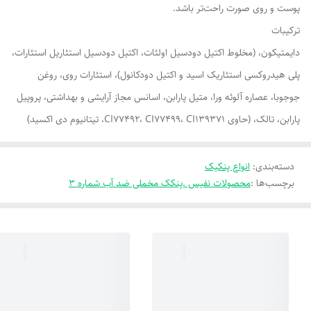
پوست و روی صورت راحت‌تر باشد.
ترکیبات
دایمتیکون، (مخلوط اکتیل دودسیل اولئات، اکتیل دودسیل استئاریل استئارات،
پلی هیدروکسی استئاریک اسید و اکتیل دودکانول)، استئارات روی، روغن
جوجوبا، عصاره آلوئه ورا، متیل پارابن، اسانس مجاز آرایشی و بهداشتی، پروپیل
پارابن، تالک، (حاوی CI77492، CI77499، CI139371، تیتانیوم دی اکسید)
دسته‌بندی
:
انواع پنکیک
برچسب‌ها :
محصولات نفیس .پنکک مخملی ضد آب شماره ۳