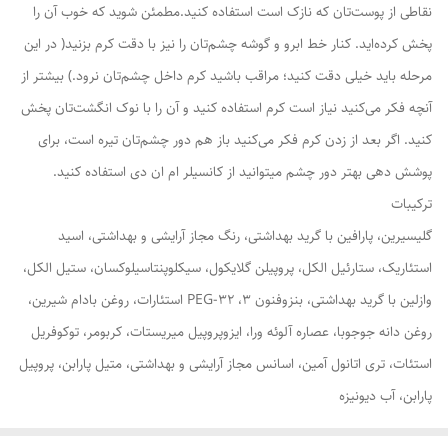
نقاطی از پوست‌تان که نازک است استفاده کنید.مطمئن شوید که خوب آن را
پخش کرده‌اید. کنار خط ابرو و گوشه چشم‌تان را نیز با دقت کرم بزنید( در این
مرحله باید خیلی دقت کنید؛ مراقب باشید کرم داخل چشم‌تان نرود.) بیشتر از
آنچه فکر می‌کنید نیاز است کرم استفاده کنید و آن را با نوک انگشت‌تان پخش
کنید. اگر بعد از زدن کرم فکر می‌کنید باز هم دور چشم‌تان تیره است، برای
پوشش دهی بهتر دور چشم میتوانید از کانسیلر ام ان دی استفاده کنید.
ترکیبات
گلیسیرین، پارافین با گرید بهداشتی، رنگ مجاز آرایشی و بهداشتی، اسید
استئاریک، ستارئیل الکل، پروپیلن گلایکول، سیکلوپنتاسیلوکسان، ستیل الکل،
وازلین با گرید بهداشتی، بنزوفنون 3، PEG-32 استئارات، روغن بادام شیرین،
روغن دانه جوجوبا، عصاره آلوئه ورا، ایزوپروپیل میریستات، کربومر، توکوفریل
استئات، تری اتانول آمین، اسانس مجاز آرایشی و بهداشتی، متیل پارابن، پروپیل
پارابن، آب دیونیزه