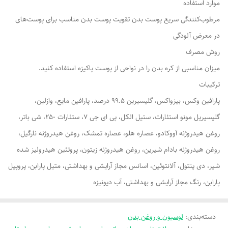
موارد استفاده
مرطوب‌کنندگی سریع پوست بدن تقویت پوست بدن مناسب برای پوست‌های
در معرض آلودگی
روش مصرف
میزان مناسبی از کره بدن را در نواحی از پوست پاکیزه استفاده کنید.
ترکیبات
پارافین وکس، بیزواکس، گلیسیرین 99.5 درصد، پارافین مایع، وازلین،
گلیسیریل مونو استئارات، ستیل الکل، پی ای جی 7، ستئارات -25، شی باتر،
روغن هیدروژنه آووکادو، عصاره هلو، عصاره تمشک، روغن هیدروژنه نارگیل،
روغن هیدروژنه بادام شیرین، روغن هیدروژنه زیتون، پروتئین هیدرولیز شده
شیر، دی پنتول، آلانتوئین، اسانس مجاز آرایشی و بهداشتی، متیل پارابن، پروپیل
پارابن، رنگ مجاز آرایشی و بهداشتی، آب دیونیزه
دسته‌بندی
:
لوسیون و روغن بدن