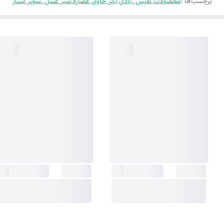
برچسب‌ها :
محصولات نفیس .بادی باتر حاوی عصاره شیر عسل .سوپر استار