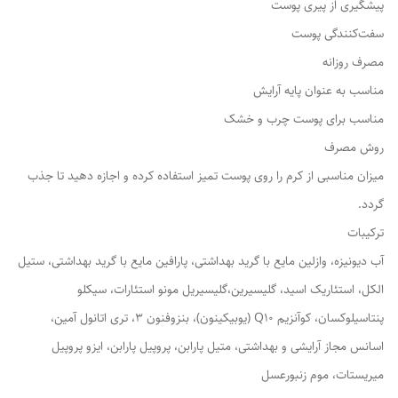
پیشگیری از پیری پوست
سفت‌کنندگی پوست
مصرف روزانه
مناسب به عنوان پایه آرایش
مناسب برای پوست چرب و خشک
روش مصرف
میزان مناسبی از کرم را روی پوست تمیز استفاده کرده و اجازه دهید تا جذب
گردد.
ترکیبات
آب دیونیزه، وازلین مایع با گرید بهداشتی، پارافین مایع با گرید بهداشتی، ستیل
الکل، استئاریک اسید، گلیسیرین،گلیسیریل مونو استئارات، سیکلو
پنتاسیلوکسان، کوآنزیم Q10 (یوبیکینون)، بنزوفنون 3، تری اتانول آمین،
اسانس مجاز آرایشی و بهداشتی، متیل پارابن، پروپیل پارابن، ایزو پروپیل
میریستات، موم زنبورعسل