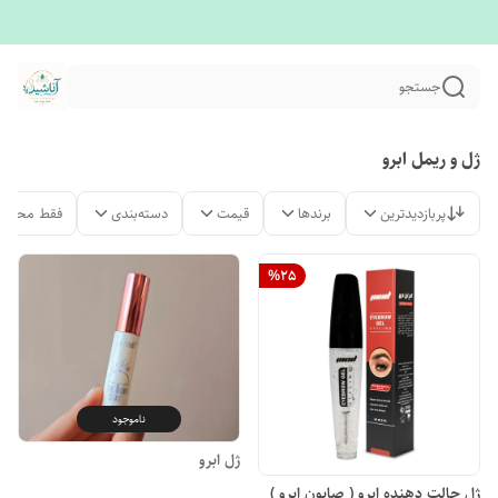
جستجو
ژل و ریمل ابرو
پربازدیدترین
برندها
قیمت
دسته‌بندی
فقط محصول
%
25
ناموجود
ژل ابرو
ژل حالت دهنده ابرو ( صابون ابرو )