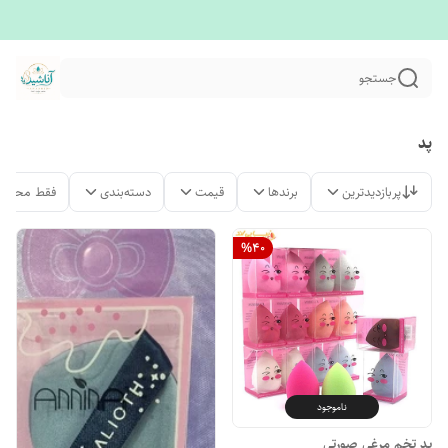
جستجو
پد
پربازدیدترین
برندها
قیمت
دسته‌بندی
فقط محصول
%
40
ناموجود
پد تخم مرغی صورتی