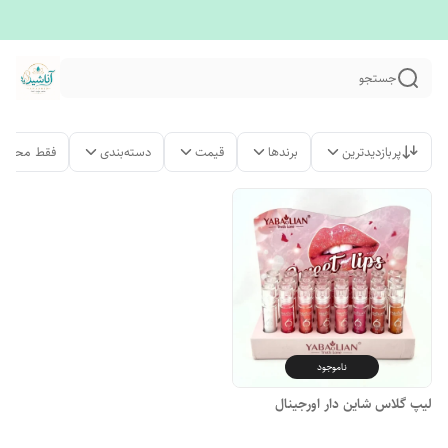
جستجو
پربازدیدترین
برندها
قیمت
دسته‌بندی
فقط محصول
ناموجود
لیپ گلاس شاین دار اورجینال