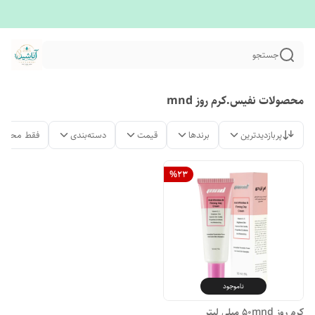
جستجو
محصولات نفیس.کرم روز mnd
پربازدیدترین
برندها
قیمت
دسته‌بندی
فقط محصول
%
23
ناموجود
کرم روز ۵۰mnd میلی لیتر