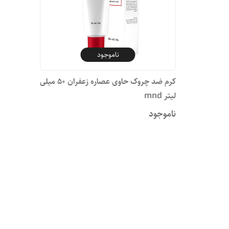
ناموجود
کرم ضد چروک حاوی عصاره زعفران ۵۰ میلی
لیتر mnd
ناموجود