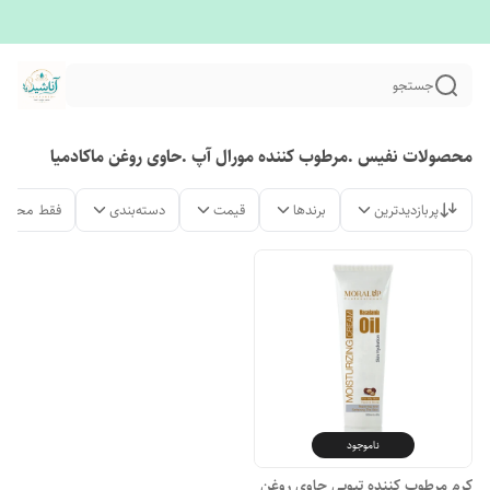
جستجو
محصولات نفیس .مرطوب کننده مورال آپ .حاوی روغن ماکادمیا
پربازدیدترین
برندها
قیمت
دسته‌بندی
فقط محصول
ناموجود
کرم مرطوب کننده تیوپی حاوی روغن